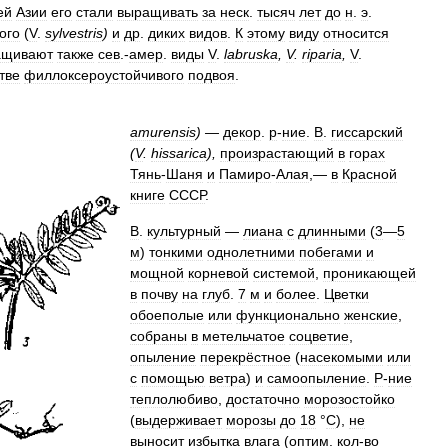
ей
Азии
его
стали
выращивать
за
неск
.
тысяч
лет
до
н
.
э
.
ого
(
V
.
sylvestris
)
и
др
.
диких
видов
.
К
этому
виду
относится
ащивают
также
сев
.-
амер
.
виды
V
.
labruska
,
V
.
riparia
,
V
.
тве
филлоксероустойчивого
подвоя
.
amurensis
) —
декор
.
р
-
ние
.
В
.
гиссарский
(
V
.
hissarica
),
произрастающий
в
горах
Тянь
-
Шаня
и
Памиро
-
Алая
,—
в
Красной
книге
СССР
.
В
.
культурный
—
лиана
с
длинными
(
3
—
5
м
)
тонкими
однолетними
побегами
и
мощной
корневой
системой
,
проникающей
в
почву
на
глуб
.
7
м
и
более
.
Цветки
обоеполые
или
функционально
женские
,
собраны
в
метельчатое
соцветие
,
опыление
перекрёстное
(
насекомыми
или
с
помощью
ветра
)
и
самоопыление
.
Р
-
ние
теплолюбиво
,
достаточно
морозостойко
(
выдерживает
морозы
до
18
°
С
),
не
выносит
избытка
влага
(
оптим
.
кол
-
во