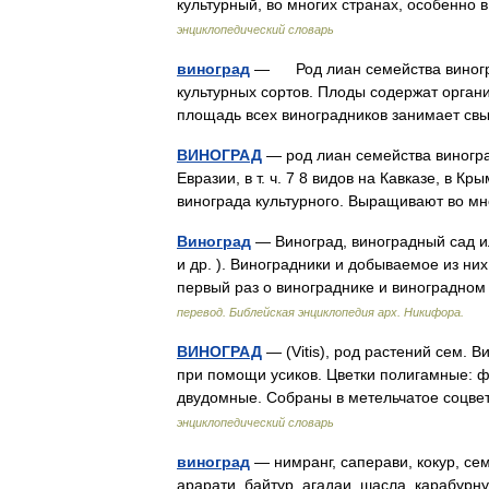
культурный, во многих странах, особенн
энциклопедический словарь
виноград
— Род лиан семейства виногра
культурных сортов. Плоды содержат органи
площадь всех виноградников занимает с
ВИНОГРАД
— род лиан семейства виноград
Евразии, в т. ч. 7 8 видов на Кавказе, в К
винограда культурного. Выращивают во м
Виноград
— Виноград, виноградный сад или
и др. ). Виноградники и добываемое из них
первый раз о винограднике и виноградно
перевод. Библейская энциклопедия арх. Никифора.
ВИНОГРАД
— (Vitis), род растений сем.
при помощи усиков. Цветки полигамные: ф
двудомные. Собраны в метельчатое соцв
энциклопедический словарь
виноград
— нимранг, саперави, кокур, сем
арарати, байтур, агадаи, шасла, карабурн