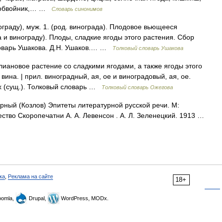
а, обвойник,… …
Словарь синонимов
раду), муж. 1. (род. винограда). Плодовое вьющееся
а и винограду). Плоды, сладкие ягоды этого растения. Сбор
ловарь Ушакова. Д.Н. Ушаков.… …
Толковый словарь Ушакова
ановое растение со сладкими ягодами, а также ягоды этого
вина. | прил. виноградный, ая, ое и виноградовый, ая, ое.
х (сущ.). Толковый словарь …
Толковый словарь Ожегова
рный (Козлов) Эпитеты литературной русской речи. М:
тво Скоропечатни А. А. Левенсон . А. Л. Зеленецкий. 1913 …
ка
,
Реклама на сайте
18+
omla,
Drupal,
WordPress, MODx.