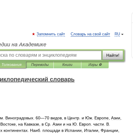
Запомнить сайт
Словарь на свой сайт
RU
едии на Академике
Найти!
Толкования
Переводы
Книги
Игры ⚽
иклопедический словарь
ем
.
Виноградовых
.
60
—
70
видов
,
в
Центр
.
и
Юж
.
Европе
,
Азии
,
.
Востоке
,
на
Кавказе
,
в
Ср
.
Азии
и
на
Ю
.
Европ
.
части
.
В
.
ех
континентах
.
Наиб
.
площади
в
Испании
,
Италии
,
Франции
,