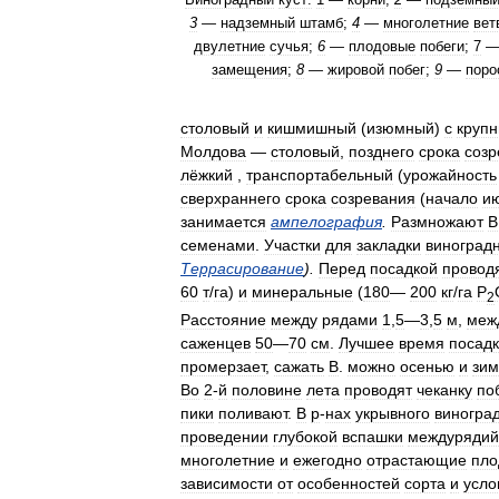
3
—
надземный
штамб
;
4
—
многолетние
вет
двулетние
сучья
;
6
—
плодовые
побеги
;
7
замещения
;
8
—
жировой
побег
;
9
—
поро
столовый
и
кишмишный
(
изюмный
)
с
круп
Молдова
—
столовый
,
позднего
срока
созр
лёжкий
,
транспортабельный
(
урожайность
сверхраннего
срока
созревания
(
начало
и
занимается
ампелография
.
Размножают
В
семенами
.
Участки
для
закладки
виноград
Террасирование
).
Перед
посадкой
провод
60
т
/
га
)
и
минеральные
(
180
—
200
кг
/
га
Р
2
Расстояние
между
рядами
1
,
5
—
3
,
5
м
,
меж
саженцев
50
—
70
см
.
Лучшее
время
посад
промерзает
,
сажать
В
.
можно
осенью
и
зим
Во
2
-
й
половине
лета
проводят
чеканку
по
пики
поливают
.
В
р
-
нах
укрывного
виногра
проведении
глубокой
вспашки
междурядий
многолетние
и
ежегодно
отрастающие
пло
зависимости
от
особенностей
сорта
и
усло