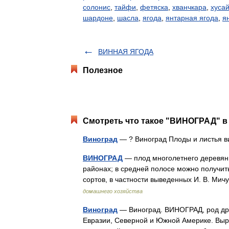
солонис
,
тайфи
,
фетяска
,
хванчкара
,
хуса
шардоне
,
шасла
,
ягода
,
янтарная ягода
,
я
ВИННАЯ ЯГОДА
Полезное
Смотреть что такое "ВИНОГРАД" в 
Виноград
— ? Виноград Плоды и листья
ВИНОГРАД
— плод многолетнего деревяни
районах; в средней полосе можно получи
сортов, в частности выведенных И. В. М
домашнего хозяйства
Виноград
— Виноград. ВИНОГРАД, род дре
Евразии, Северной и Южной Америке. Выр