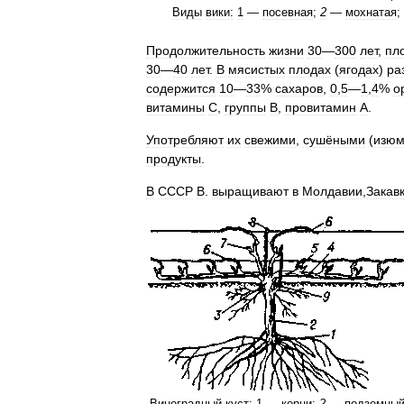
Виды
вики:
1
—
посевная
;
2
—
мохнатая
;
Продолжительность
жизни
30
—
300
лет
,
пл
30
—
40
лет
.
В
мясистых
плодах
(
ягодах
)
ра
содержится
10
—
33
%
сахаров
,
0
,
5
—
1
,
4
%
о
витамины
С
,
группы
В
,
провитамин
А
.
Употребляют
их
свежими
,
сушёными
(
изю
продукты
.
В
СССР
В
.
выращивают
в
Молдавии
,
Закав
Виноградный
куст:
1
—
корни
;
2
—
подземны