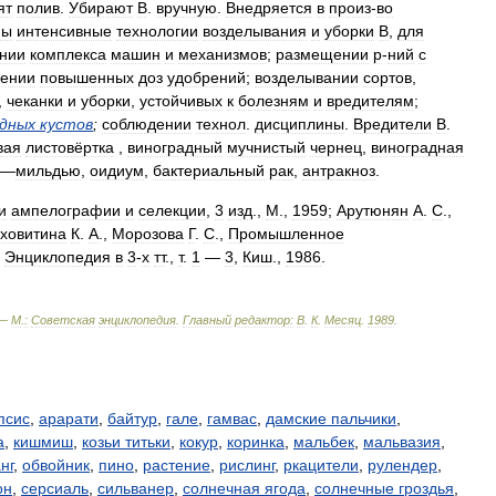
ят
полив
.
Убирают
В
.
вручную
.
Внедряется
в
произ
-
во
ны
интенсивные
технологии
возделывания
и
уборки
В
,
для
нии
комплекса
машин
и
механизмов
;
размещении
р
-
ний
с
сении
повышенных
доз
удобрений
;
возделывании
сортов
,
,
чеканки
и
уборки
,
устойчивых
к
болезням
и
вредителям
;
адных
кустов
;
соблюдении
технол
.
дисциплины
.
Вредители
В
.
вая
листовёртка
,
виноградный
мучнистый
чернец
,
виноградная
—
мильдью
,
оидиум
,
бактериальный
рак
,
антракноз
.
и
ампелографии
и
селекции
,
3
изд
.,
М
.,
1959
;
Арутюнян
А
.
С
.,
ховитина
К
.
А
.,
Морозова
Г
.
С
.,
Промышленное
.
Энциклопедия
в
3
-
х
тт
.,
т
.
1
—
3
,
Киш
.,
1986
.
 —
М
.
:
Советская
энциклопедия
.
Главный
редактор:
В
.
К
.
Месяц
.
1989
.
псис
,
арарати
,
байтур
,
гале
,
гамвас
,
дамские пальчики
,
а
,
кишмиш
,
козьи титьки
,
кокур
,
коринка
,
мальбек
,
мальвазия
,
нг
,
обвойник
,
пино
,
растение
,
рислинг
,
ркацители
,
рулендер
,
он
,
серсиаль
,
сильванер
,
солнечная ягода
,
солнечные гроздья
,