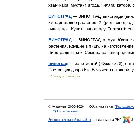
хванчкара, мустанг, ягода, чиляга, катоб
ВИНОГРАД
— ВИНОГРАД, винограда (виног
кустарниковое растение. 2. (род. виноград
винограда. Купить винограду. Толковый с
ВИНОГРАД
— ВИНОГРАД, а, муж. Южное ли
растения, идущие в пищу, на изготовление 
Виноградный сок. Семейство виноградовы
виноград
— золотистый (Жуковский); янта
Поставщик двора Его Величества товарищес
Словарь эпитетов
© Академик, 2000-2026
Обратная связь:
Техподдерж
👣 Путешествия
Экспорт словарей на сайты
, сделанные на PHP,
Jo