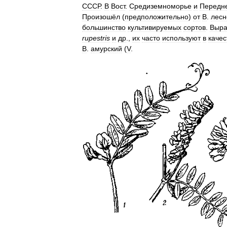
СССР
.
В
Вост
.
Средиземноморье
и
Передн
Произошёл
(
предположительно
)
от
В
.
лесн
большинство
культивируемых
сортов
.
Выр
rupestris
и
др
.,
их
часто
используют
в
качес
В
.
амурский
(
V
.