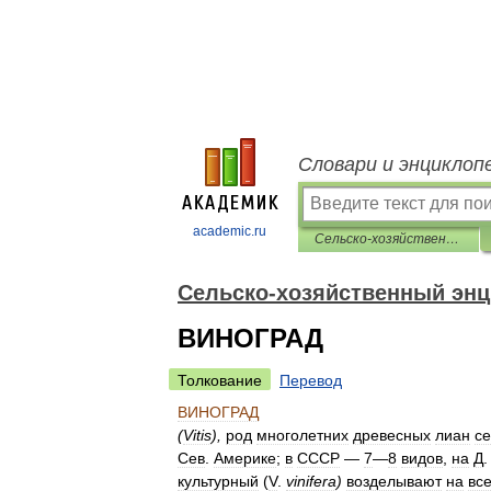
Словари и энциклоп
academic.ru
Сельско-хозяйственный энциклопедический словарь
Сельско-хозяйственный энц
ВИНОГРАД
Толкование
Перевод
ВИНОГРАД
(
Vitis
),
род
многолетних
древесных
лиан
с
Сев
.
Америке
;
в
СССР
—
7
—
8
видов
,
на
Д
культурный
(
V
.
vinifera
)
возделывают
на
вс