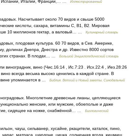
о в Испании, Италии, Франции,… …
Иллюстрированный
довых. Насчитывает около 70 видов и свыше 5000
ческие кислоты, сахара, витамины С, В1, В2. Мировая
выше 10 миллионов гектар, а валовый… …
Кулинарный словарь
овых, плодовая культура. 60 70 видов, в Сев. Америке,
рыму, долинах Днепра, Днестра и др. Известно 8000 сортов
ногих странах. В плодах… …
Большой Энциклопедический словарь
 виноградник, вино (Чис.16:14 , Ис.7:23 . Исх.22:4 , Иез.28:26
 вино всегда весьма высоко ценились в каждой стране. В
м вине упоминается в …
Библия. Ветхий и Новый заветы. Синодальный
 Виноградовых. Многолетние древесные лианы, цепляющиеся
ункционально женские, или мужские, обоеполые и даже
етие, сидящее на ножке, снабжённой… …
Биологический
ильон, чауш, сильванер, хусайне, ркацители, каталок, пино,
у, чарас, матраса, шардоне, цицка, солнечная ягода, кишмиш,