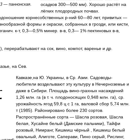
3
—
паннонская
.
осадков
300
—
500
мм
).
Хорошо
растёт
на
лёгких
плодородных
почвах
.
одоношение
корнесобственных
р
-
ний
60
—
80
лет
,
привитых
—
знообразной
формы
и
окраски
,
собранных
в
грозди
,
или
кисти
,
рганич
.
к
-
т
,
0
,
3
—
0
,
5
%
минер
.
в
-
в
,
0
,
3
—
1
%
пектиновых
в
-
в
,
м
),
перерабатывают
на
сок
,
вино
,
компот
,
варенье
и
др
.
казье
,
на
Сев
.
Кавказе
,
на
Ю
.
Украины
,
в
Ср
.
Азии
.
Садоводы
-
любители
возделывают
эту
культуру
в
Нечерноземье
и
даже
в
Сибири
.
Площадь
вино
-
грахныx
насаждений
1
,
26
млн
.
га
(
в
т
.
ч
.
плодоносящих
0
,
948
млн
.
га
),
ср
.
урожайность
ягод
59
,
8
ц
с
1
га
,
валовой
сбор
5
,
74
млн
.
т
(
1985
).
Районировано
более
230
сортов
.
Распространённые
сорта
—
Шасла
розовая
,
Шасла
белая
,
Хусайне
белый
(
Дамские
пальчики
),
Тайфи
розовый
,
Нимранг
,
Кишмиш
чёрный
,
Кишмиш
белый
овальный
,
Алиготе
,
Саперави
,
Пино
серый
,
Рислинг
,
й
штамб
;