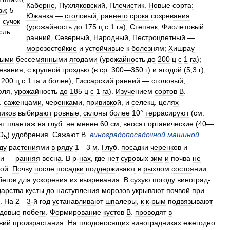
Каберне
,
Пухляковский
,
Плечистик
.
Новые
сорта:
ви
;
5
—
Южанка
—
столовый
,
раннего
срока
созревания
—
сучок
(
урожайность
до
175
ц
с
1
га
),
Степняк
,
Фиолетовый
сль
.
ранний
,
Северный
,
Народный
,
Пестроцпетный
—
морозостойкие
и
устойчивые
к
болезням
;
Хишрау
—
ными
бессемянными
ягодами
(
урожайность
до
200
ц
с
1
га
);
евания
,
с
крупной
гроздью
(
в
ср
.
300
—
350
г
)
и
ягодой
(
5
,
3
г
),
200
ц
с
1
га
и
более
);
Гиссарский
ранний
—
столовый
,
юля
,
урожайность
до
185
ц
с
1
га
).
Изучением
сортов
В
.
.
саженцами
,
черенками
,
прививкой
,
и
селекц
.
целях
—
ников
выбирают
ровные
,
склоны
более
10
°
террасируют
(
см
.
ят
плантаж
на
глуб
.
не
менее
60
см
,
вносят
органические
(
40
—
О
)
удобрения
.
Сажают
В
.
виноградопосадочной
машиной
.
5
ду
растениями
в
ряду
1
—
3
м
.
Глуб
.
посадки
черенков
и
ки
—
ранняя
весна
.
В
р
-
нах
,
где
нет
суровых
зим
и
почва
не
ой
.
Почву
после
посадки
поддерживают
в
рыхлом
состоянии
.
бегов
для
ускорения
их
вызревания
.
В
сухую
погоду
виноград
-
дарства
кусты
до
наступления
морозов
укрывают
почвой
при
.
На
2
—
3
-
й
год
устанавливают
шпалеры
,
к
к
-
рым
подвязывают
довые
побеги
.
Формирование
кустов
В
.
проводят
в
вий
произрастания
.
На
плодоносящих
виноградниках
ежегодно