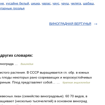
йне
,
хусайне белый
,
цицка
,
чарас
,
чаус
,
чауш
,
чиляга
,
шабаш
,
нтарные гроздья
ВИНОГРАДНАЯ ВЕРТУНЬЯ
других словарях:
 винограда …
Википедия
стого растения. В СССР выращивается гл. обр. в южных
ть плоды некоторых рано созревающих и морозоустойчивых
ичуриным. Плод представляет собой… …
Краткая энциклопедия
весных лиан (семейство виноградовые). 60 70 видов, в
ащивают (несколько тысячелетий) в основном виноград