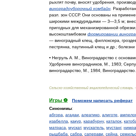
рыхлят
почву
,
вносят
удобрения
,
производ
виноградоуборочный
комбайн
.
Разработа
разл
.
зон
СССР
.
Они
основаны
на
примене
широкими
междурядьями
—
3
—
3
,
5
м
;
вне
пригодных
для
механизированной
обрезки
высокоштамбовом
формировании
виногр
—
виноградный
клещ
,
филлоксера
,
грозде
пестрянка
,
паутинный
клещ
и
др
.;
болезни
•
Негруль
А
.
М
.,
Виноградарство
с
основам
Удобрение
виноградников
,
М
.,
1983
;
Серпу
виноградарство
,
М
.,
1984
;
Виноградарство
Сельско
-
хозяйственный
энциклопедический
словарь
.
Игры ⚽
Поможем написать реферат
Синонимы
:
абгора
,
агадаи
,
алеатико
,
алиготе
,
ампело
изабелла
,
какур
,
карабурну
,
каталок
,
катоб
матраса
,
мускат
,
мускатель
,
мустанг
,
нимра
рышбаба
,
сабра
,
саперави
,
сейна
,
семиль